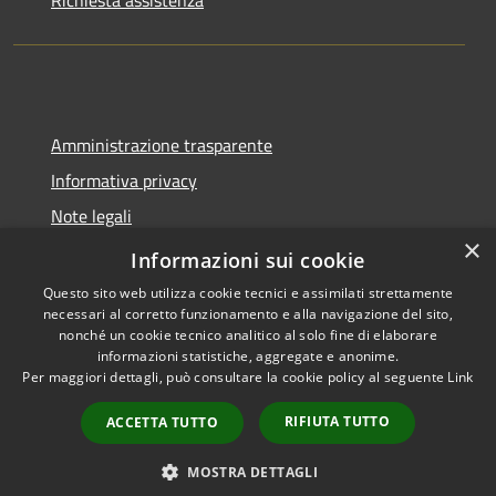
Amministrazione trasparente
Informativa privacy
Note legali
×
Dichiarazione di accessibilità
Informazioni sui cookie
Questo sito web utilizza cookie tecnici e assimilati strettamente
necessari al corretto funzionamento e alla navigazione del sito,
nonché un cookie tecnico analitico al solo fine di elaborare
informazioni statistiche, aggregate e anonime.
RSS
Copyright © 2026 • Comune di
Per maggiori dettagli, può consultare la cookie policy al seguente
Link
Accessibilità
Santa Lucia di Piave • Powered
Privacy
Municipium
Accesso
by
•
RIFIUTA TUTTO
ACCETTA TUTTO
Cookie
redazione
Mappa del sito
MOSTRA DETTAGLI