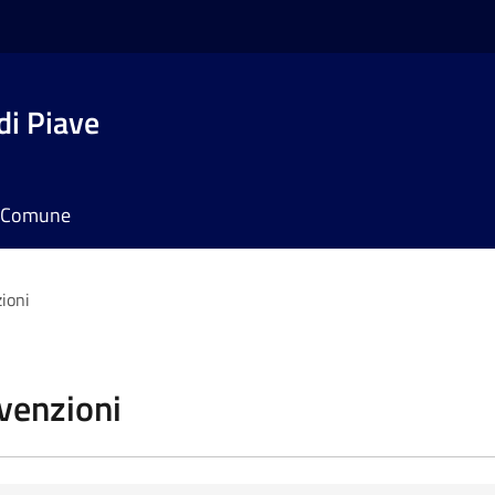
di Piave
il Comune
zioni
vvenzioni