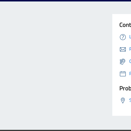
Cont
Prob