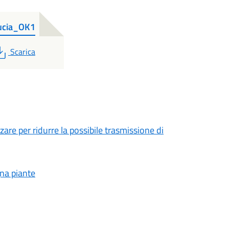
ucia_OK1
PDF
Scarica
re per ridurre la possibile trasmissione di
gna piante