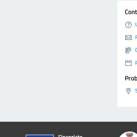
Cont
Prob