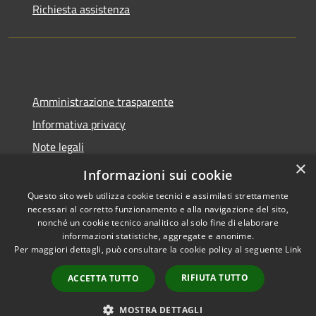
Richiesta assistenza
Amministrazione trasparente
Informativa privacy
Note legali
×
Dichiarazione di accessibilità
Informazioni sui cookie
Questo sito web utilizza cookie tecnici e assimilati strettamente
necessari al corretto funzionamento e alla navigazione del sito,
nonché un cookie tecnico analitico al solo fine di elaborare
informazioni statistiche, aggregate e anonime.
RSS
Copyright © 2026 • Comune di
Per maggiori dettagli, può consultare la cookie policy al seguente
Link
Accessibilità
Santa Lucia di Piave • Powered
Privacy
Municipium
Accesso
by
•
RIFIUTA TUTTO
ACCETTA TUTTO
Cookie
redazione
Mappa del sito
MOSTRA DETTAGLI