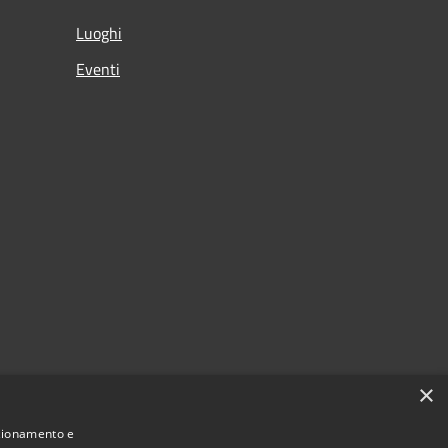
Luoghi
Eventi
×
nzionamento e