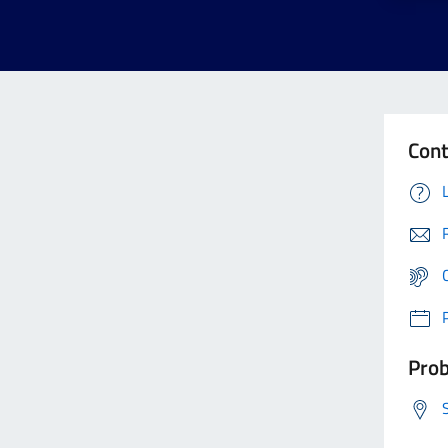
Cont
Prob