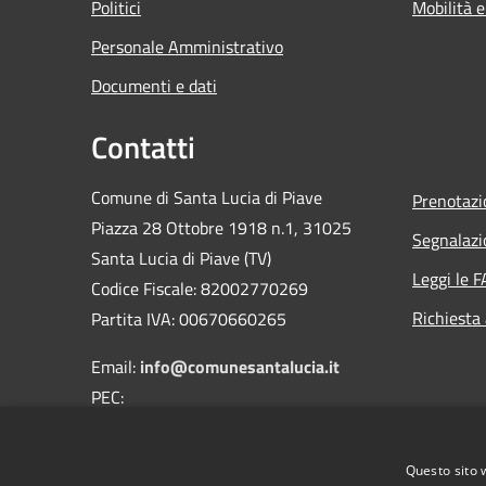
Politici
Mobilità e
Personale Amministrativo
Documenti e dati
Contatti
Comune di Santa Lucia di Piave
Prenotaz
Piazza 28 Ottobre 1918 n.1, 31025
Segnalazi
Santa Lucia di Piave (TV)
Leggi le 
Codice Fiscale: 82002770269
Richiesta
Partita IVA: 00670660265
Email:
info@comunesantalucia.it
PEC:
comune.santaluciadipiave.tv@pecveneto.it
Centralino Unico:
0438 - 466111
Questo sito 