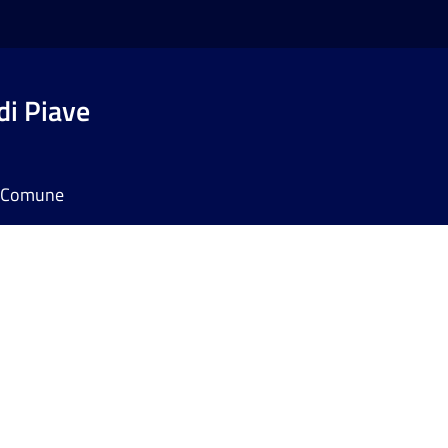
di Piave
il Comune