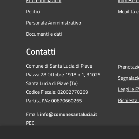
Enti e fondazioni
Imprese 
Politici
Mobilità e
Personale Amministrativo
Documenti e dati
Contatti
Comune di Santa Lucia di Piave
Prenotaz
Piazza 28 Ottobre 1918 n.1, 31025
Segnalazi
Santa Lucia di Piave (TV)
Leggi le 
Codice Fiscale: 82002770269
Richiesta
Partita IVA: 00670660265
Email:
info@comunesantalucia.it
PEC:
comune.santaluciadipiave.tv@pecveneto.it