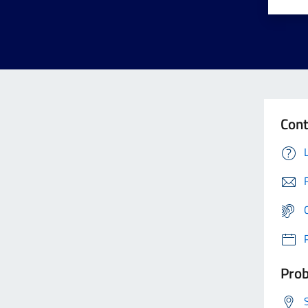
Cont
Prob