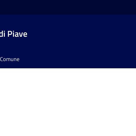
di Piave
il Comune