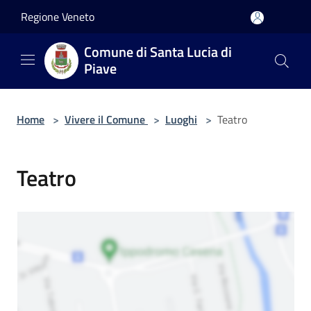
Salta al contenuto principale
Regione Veneto
Comune di Santa Lucia di
Piave
Home
>
Vivere il Comune
>
Luoghi
>
Teatro
Teatro